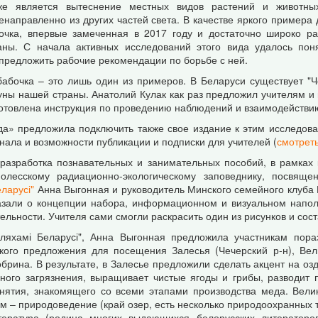
же является вытеснение местных видов растений и животн
енаправленно из других частей света. В качестве яркого пример
очка, впервые замеченная в 2017 году и достаточно широко р
аны. С начала активных исследований этого вида удалось пон
предложить рабочие рекомендации по борьбе с ней.
бабочка – это лишь один из примеров. В Беларуси существует "Ч
ны нашей страны. Анатолий Кулак как раз предложил учителям и
готовлена инструкция по проведению наблюдений и взаимодействи
а» предложила подключить также свое издание к этим исследован
нала и возможности публикации и подписки для учителей (
смотрет
разработка познавательных и занимательных пособий, в рамках
лесскому радиационно-экологическому заповеднику, посвящен
ларусі"
Анна Выгонная и руководитель Минского семейного клуба 
зали о концепции набора, информационном и визуальном наполн
льности. Учителя сами смогли раскрасить один из рисунков и сост
ляхамі Беларусі", Анна Выгонная предложила участникам пора
ского предложения для посещения Залесья (Чечерский р-н), Ве
Кобрина. В результате, в Залесье предложили сделать акцент на оз
вного загрязнения, выращивает чистые ягоды и грибы, разводит 
анятия, знакомящего со всеми этапами производства меда. Вел
ам – природоведение (край озер, есть несколько природоохранных 
тература (родина многих выдающихся белорусских литераторов