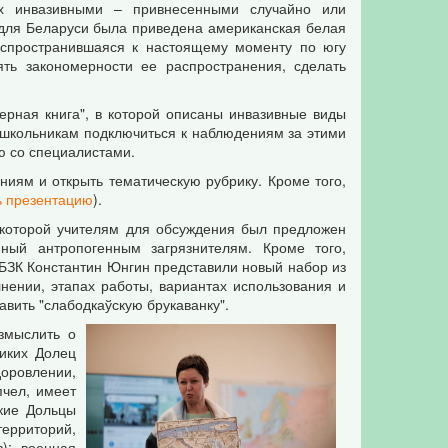
ых инвазивными – привнесенными случайно или
а для Беларуси была приведена американская белая
аспространившаяся к настоящему моменту по югу
ять закономерности ее распространения, сделать
ерная книга", в которой описаны инвазивные виды
 школьникам подключиться к наблюдениям за этими
ю со специалистами.
иям и открыть тематическую рубрику. Кроме того,
ь презентацию
).
 которой учителям для обсуждения был предложен
ный антропогенным загрязнителям. Кроме того,
БЗК Константин Юнгин представили новый набор из
ении, этапах работы, вариантах использования и
авить "слабодкаўскую брукаванку".
змыслить о
ликих Долец
доровлении,
пчел, имеет
икие Дольцы
территорий,
); военная