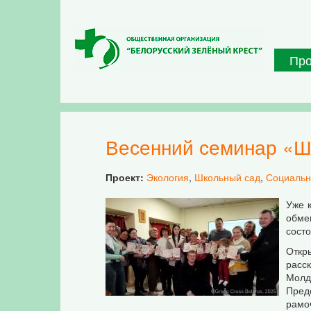
Перейти к основному содержанию
Пр
Весенний семинар «Ш
Проект:
Экология
,
Школьный сад
,
Социальн
Уже к
обме
состо
Откр
расс
Молд
Пред
рамо