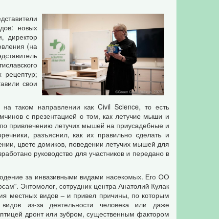
едставители
дов: новых
и, директор
овления (на
дставитель
иславского
 рецептур;
тавили свои
на таком направлении как Civil Science, то есть
мчинов с презентацией о том, как летучие мыши и
 по привлечению летучих мышей на приусадебные и
речники, разъяснил, как их правильно сделать и
ении, цвете домиков, поведении летучих мышей для
работано руководство для участников и передано в
юдение за инвазивными видами насекомых. Его ОО
ам". Энтомолог, сотрудник центра Анатолий Кулак
ия местных видов – и привел причины, по которым
видов из-за деятельности человека или даже
с птицей дронт или зубром, существенным фактором