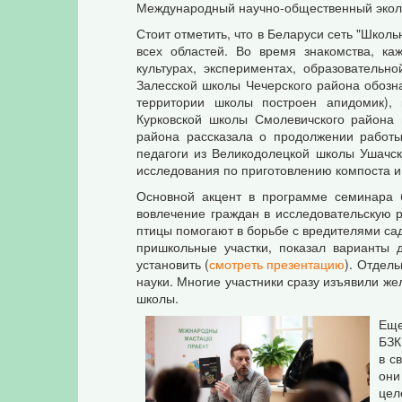
Международный научно-общественный эколо
Стоит отметить, что в Беларуси сеть "Школ
всех областей. Во время знакомства, ка
культурах, экспериментах, образовательн
Залесской школы Чечерского района обозна
территории школы построен апидомик), 
Курковской школы Смолевичского района 
района рассказала о продолжении работы
педагоги из Великодолецкой школы Ушачск
исследования по приготовлению компоста и
Основной акцент в программе семинара бы
вовлечение граждан в исследовательскую 
птицы помогают в борьбе с вредителями са
пришкольные участки, показал варианты 
установить (
смотреть презентацию
). Отдел
науки. Многие участники сразу изъявили же
школы.
Еще
БЗК
в с
они
цел