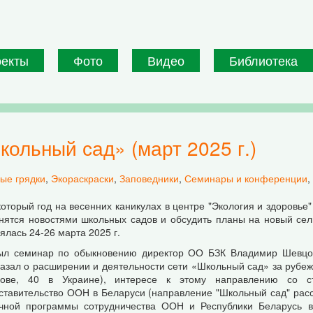
оекты
Фото
Видео
Библиотека
кольный сад» (март 2025 г.)
ые грядки
,
Экораскраски
,
Заповедники
,
Семинары и конференции
,
оторый год на весенних каникулах в центре "Экология и здоровье
нятся новостями школьных садов и обсудить планы на новый сель
ялась 24-26 марта 2025 г.
ыл семинар по обыкновению директор ОО БЗК Владимир Шевцов
казал о расширении и деятельности сети «Школьный сад» за рубеж
ове, 40 в Украине), интересе к этому направлению со ст
ставительство ООН в Беларуси (направление "Школьный сад" расс
чной программы сотрудничества ООН и Республики Беларусь в о