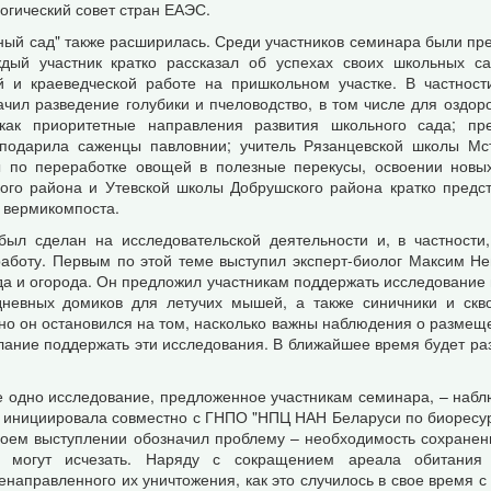
гический совет стран ЕАЭС.
ьный сад" также расширилась. Среди участников семинара были пр
ждый участник кратко рассказал об успехах своих школьных са
ой и краеведческой работе на пришкольном участке. В частност
чил разведение голубики и пчеловодство, в том числе для оздор
как приоритетные направления развития школьного сада; пре
подарила саженцы павловнии; учитель Рязанцевской школы Мст
 по переработке овощей в полезные перекусы, освоении новых
ого района и Утевской школы Добрушского района кратко предс
 вермикомпоста.
л сделан на исследовательской деятельности и, в частности, 
работу. Первым по этой теме выступил эксперт-биолог Максим Не
да и огорода. Он предложил участникам поддержать исследование
дневных домиков для летучих мышей, а также синичники и скво
ьно он остановился на том, насколько важны наблюдения о размещ
лание поддержать эти исследования. В ближайшее время будет раз
 одно исследование, предложенное участникам семинара, – набл
 инициировала совместно с ГНПО "НПЦ НАН Беларуси по биоресурс
воем выступлении обозначил проблему – необходимость сохранен
 могут исчезать. Наряду с сокращением ареала обитания 
енаправленного их уничтожения, как это случилось в свое время 