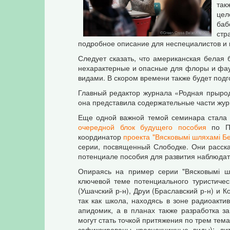
так
цел
баб
стр
подробное описание для неспециалистов и 
Следует сказать, что американская белая 
нехарактерные и опасные для флоры и фау
видами. В скором времени также будет под
Главный редактор журнала «Родная прырод
она представила содержательные части жур
Еще одной важной темой семинара стала 
очередной блок будущего пособия
по По
координатор
проекта "Вясковымі шляхамі Бе
серии, посвященный Слободке. Они расска
потенциале пособия для развития наблюдате
Опираясь на пример серии "Вясковымі ш
ключевой теме потенциального туристиче
(Ушачский р-н), Друи (Браславский р-н) и 
так как школа, находясь в зоне радиоакти
апидомик, а в планах также разработка з
могут стать точкой притяжения по трем тем
зафиксированы краснокнижные виды); ли