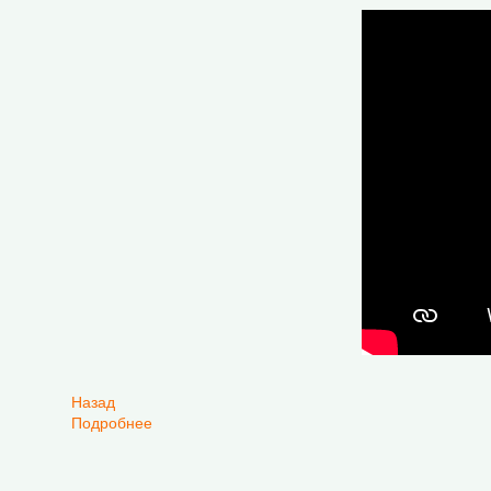
Назад
Подробнее
о Видеосборник выступлений 5-го Международ