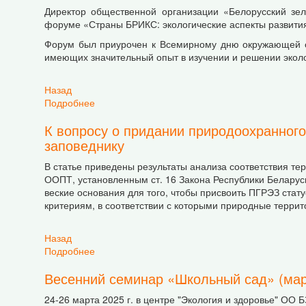
Директор общественной организации «Белорусский зе
форуме «Страны БРИКС: экологические аспекты развития 
Форум был приурочен к Всемирному дню окружающей ср
имеющих значительный опыт в изучении и решении эколо
Назад
Подробнее
о Представители ОО БЗК обсудили вопросы э
К вопросу о придании природоохранного
заповеднику
В статье приведены результаты анализа соответствия 
ООПТ, установленным ст. 16 Закона Республики Беларус
веские основания для того, чтобы присвоить ПГРЭЗ статус
критериям, в соответствии с которыми природные террит
Назад
Подробнее
о К вопросу о придании природоохранного ст
Весенний семинар «Школьный сад» (март
24-26 марта 2025 г. в центре "Экология и здоровье" ОО 