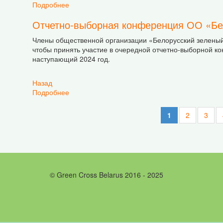
Подробнее
о Встреча с Постоянным координатором ООН 
Отчетно-выборная конференция ОО «Бе
Члены общественной организации «Белорусский зеленый к
чтобы принять участие в очередной отчетно-выборной ко
наступающий 2024 год.
Назад
Подробнее
о Отчетно-выборная конференция ОО «Белору
1
2
3
© Green Cross Belarus 2016 - 2025