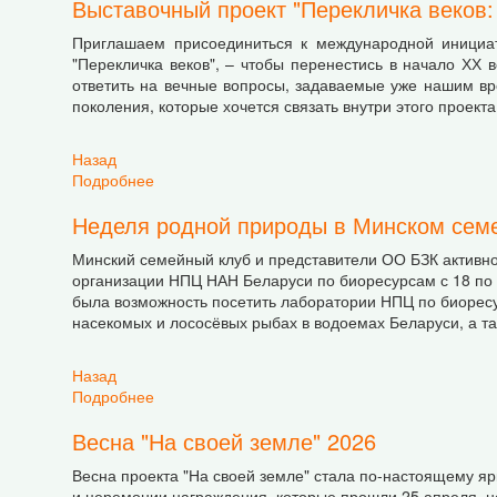
Выставочный проект "Перекличка веков:
Приглашаем присоединиться к международной инициат
"Перекличка веков", – чтобы перенестись в начало ХХ в
ответить на вечные вопросы, задаваемые уже нашим врем
поколения, которые хочется связать внутри этого проекта
Назад
Подробнее
о Выставочный проект "Перекличка веков: Мы 
Неделя родной природы в Минском сем
Минский семейный клуб и представители ОО БЗК активн
организации НПЦ НАН Беларуси по биоресурсам с 18 по 2
была возможность посетить лаборатории НПЦ по биоресу
насекомых и лососёвых рыбах в водоемах Беларуси, а т
Назад
Подробнее
о Неделя родной природы в Минском семейн
Весна "На своей земле" 2026
Весна проекта "На своей земле" стала по-настоящему яр
и церемонии награждения, которые прошли 25 апреля, но