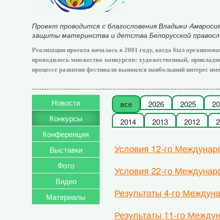
Проект проводится с благословения Владыки Амвросия
защиты материнства и детства Белорусской правосла
Реализация проекта началась в 2001 году, когда был организов
проводилось множество конкурсов: художественный, прикладног
процессе развития фестиваля выявился наибольший интерес име
Новости
все
2026
2025
20
Конкурсы
2014
2013
2012
2
Конференция
Условия 12-го Междунар
Выставки
Фото
Условия 22-го Междунаро
Видео
Результаты 4-го Междун
Материалы
Результаты 11-го Междун