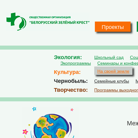
Перейти к основному содержанию
Проекты
Экология
Школьный сад
Соц
Экопрограммы
Семинары и конфе
Культура
На своей земле
Чернобыль
Семейные клубы
М
Творчество
Программы выходног
Меж