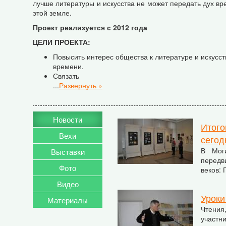
лучше литературы и искусства не может передать дух вр
этой земле.
Проект реализуется с 2012 года
ЦЕЛИ ПРОЕКТА:
Повысить интерес общества к литературе и искусст
времени.
Связать
...
Развернуть »
Новости
Итого
Вехи
сегод
В Мог
Выставки
передв
Фото
веков:
Видео
Уроки
Материалы
Чтения
участни