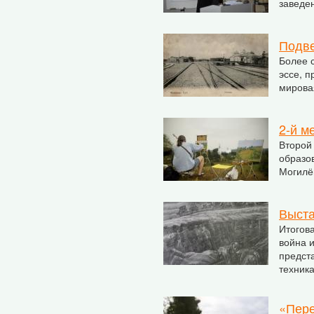
заведе
Подве
Более с
эссе, 
мирова
2-й м
Второй
образов
Могилёв
Выста
Итогов
война и
предст
техника
«Пере