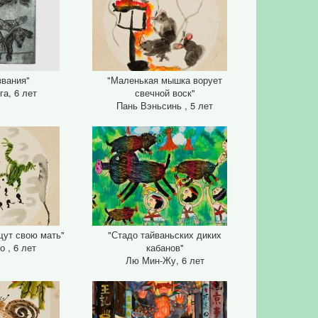
звания"
"Маленькая мышка ворует
га, 6 лет
свечной воск"
Пань Вэньсинь , 5 лет
щут свою мать"
"Стадо тайваньских диких
о , 6 лет
кабанов"
Лю Мин-Жу, 6 лет