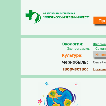
Перейти к основному содержанию
Пр
Экология
Школьн
Экопрограммы
Семин
Культура
На сво
Чернобыль
Семейн
Творчество
Програм