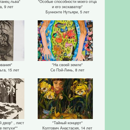
танец льва"
"Особые способности моего отца
а, 9 лет
и его экскаватор"
Буннонте Нутьяри, 5 лет
звания"
"На своей земле"
ьга, 15 лет
Се Пэй-Линь, 8 лет
й двор" , лист
"Тайный концерт"
е петухи""
Колтович Анастасия, 14 лет