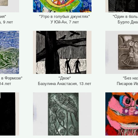
ния"
"Утро в голубых джунглях"
"Один в бол
, 9 лет
У Юй-Ан, 7 лет
Бурло Диа
 в Формозе"
"Двое"
"Без на
14 лет
Базулина Анастасия, 13 лет
Писаров Ив