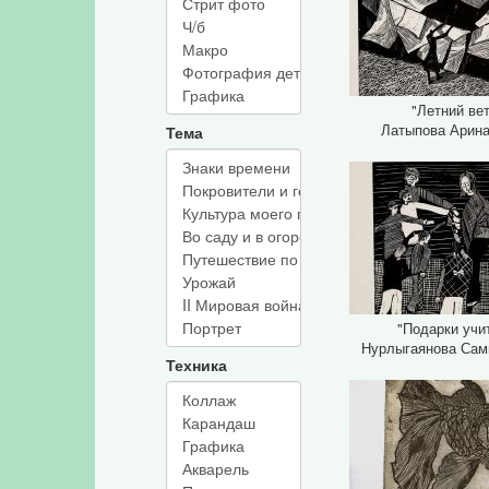
"Летний ве
Латыпова Арина
Тема
"Подарки учи
Нурлыгаянова Сами
Техника