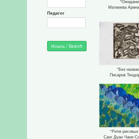
"Ожидани
Матвеева Арина
Педагог
"Без назва
Писаров Теодор
"Ритм рисовых
Санг Дуан Чани Са