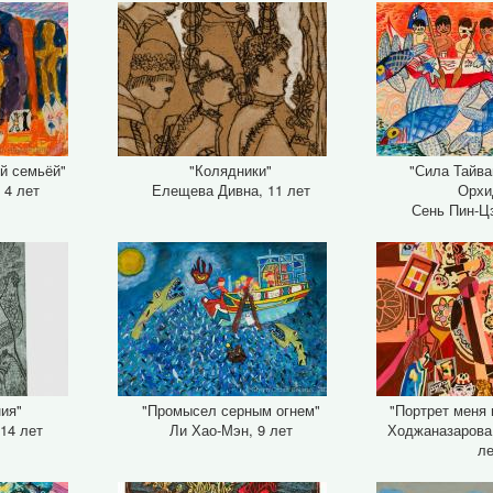
й семьёй"
"Колядники"
"Сила Тайва
 4 лет
Елещева Дивна, 11 лет
Орхи
Сень Пин-Ц
ния"
"Промысел серным огнем"
"Портрет меня 
14 лет
Ли Хао-Мэн, 9 лет
Ходжаназарова
л