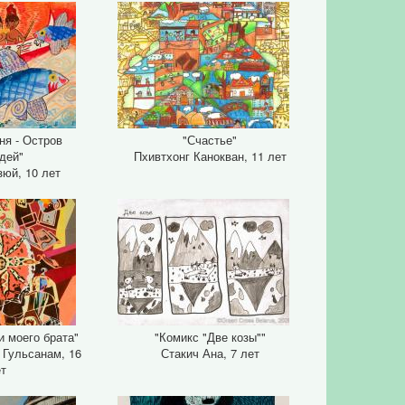
ня - Остров
"Счастье"
дей"
Пхивтхонг Канокван, 11 лет
зюй, 10 лет
и моего брата"
"Комикс "Две козы""
 Гульсанам, 16
Стакич Ана, 7 лет
ет