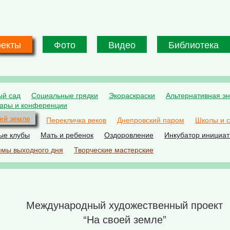
оекты
Фото
Видео
Библиотека
ый сад
Социальные грядки
Экораскраски
Альтернативная эн
ары и конференции
ей земле
Перекличка веков
Днепровский паром
Школы и 
ые клубы
Мать и ребенок
Оздоровление
Инкубатор инициат
мы выходного дня
Творческие мастерские
Международный художественный проект
“На своей земле”