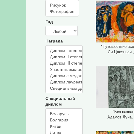
Год
Награда
"Путешествие все
Ли Цаояньси ,
Специальный
диплом
"Без назва
Адамов Луна, 