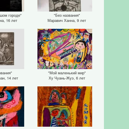
ьшом городе"
"Без названия"
на, 16 лет
Маравич Ханна, 9 лет
звания"
"Мой маленький мир"
ан, 14 лет
Ху Чуань-Жуэ, 6 лет