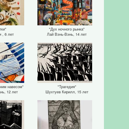
тки"
"Дух ночного рынка"
 , 6 лет
Лай Вэнь-Вэнь, 14 лет
иним навесом"
"Трагедия"
нь, 12 лет
Шухтуев Кирилл, 15 лет