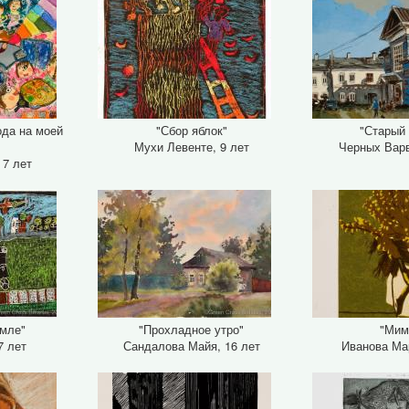
ода на моей
"Сбор яблок"
"Старый
Мухи Левенте, 9 лет
Черных Варв
 7 лет
емле"
"Прохладное утро"
"Мим
7 лет
Сандалова Майя, 16 лет
Иванова Ма