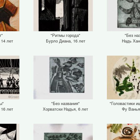
т"
"Ритмы города"
"Без на
 14 лет
Бурло Диана, 16 лет
Надь Хан
ы"
"Без названия"
"Головастики и
 16 лет
Хорватски Надья, 6 лет
Фу Ванья