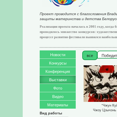
Проект проводится с благословения Влады
защиты материнства и детства Белорусск
Реализация проекта началась в 2001 году, когда
проводилось множество конкурсов: художественн
процессе развития фестиваля выявился наибольши
Новости
все
Победит
Конкурсы
Конференция
Выставки
Фото
Видео
Материалы
"Чжун Ку
Чжоу Цзычэнь 
Вид работы