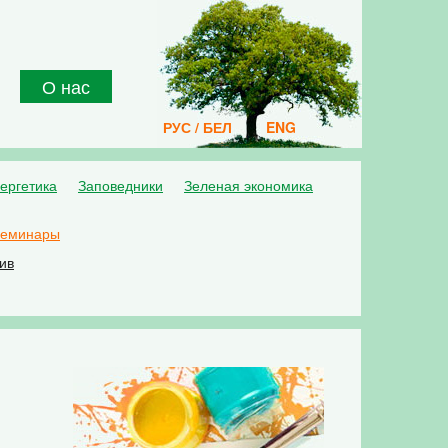
О нас
РУС / БЕЛ
ENG
ергетика
Заповедники
Зеленая экономика
семинары
ив