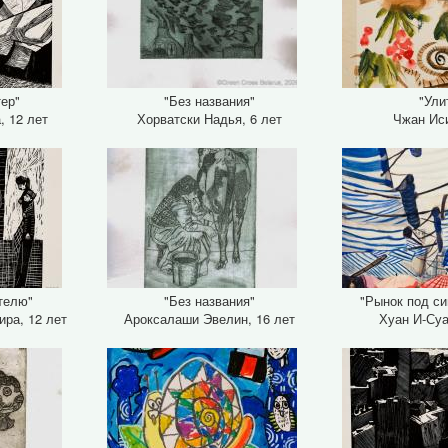
тер"
"Без названия"
"Ули
, 12 лет
Хорватски Надья, 6 лет
Чжан Иси
телю"
"Без названия"
"Рынок под с
ра, 12 лет
Ароксалаши Эвелин, 16 лет
Хуан И-Суа