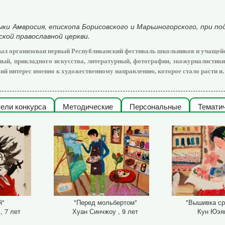
ки Амвросия, епископа Борисовского и Марьиногорского, при п
ой православной церкви.
 был организован первый
Республиканский фестиваль школьников и учащейс
ый, прикладного искусства, литературный, фотографии, экожурналистики,
.
й интерес именно к художественному направлению, которое стало расти и
ели конкурса
Методические
Персональные
Темати
й"
"Перед мольбертом"
"Вышивка ср
, 7 лет
Хуан Синчжоу , 9 лет
Кун Юэян