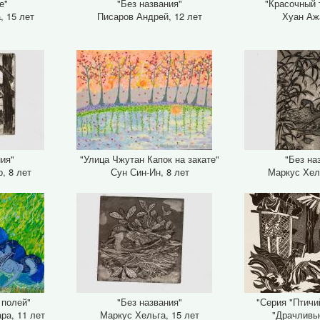
е"
"Без названия"
"Красочный 
, 15 лет
Писаров Андрей, 12 лет
Хуан Аж
ния"
"Улица Чжутан Капок на закате"
"Без на
, 8 лет
Сун Син-Ин, 8 лет
Маркус Хел
 полей"
"Без названия"
"Серия "Птичи
ра, 11 лет
Маркус Хельга, 15 лет
"Драчливы