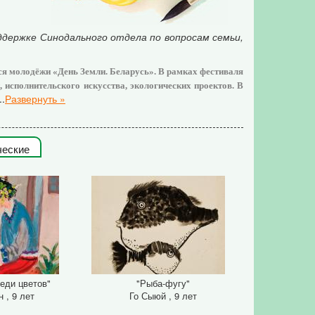
оддержке Синодального отдела по вопросам семьи,
я молодёжи «День Земли. Беларусь». В рамках фестиваля
 исполнительского искусства, экологических проектов. В
..
Развернуть »
ческие
еди цветов"
"Рыба-фугу"
 , 9 лет
Го Сыюй , 9 лет