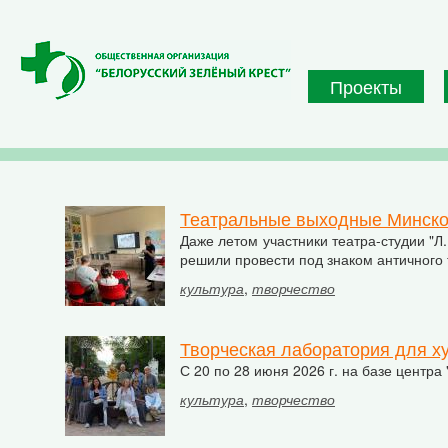
Перейти к основному содержанию
Проекты
Театральные выходные Минско
Даже летом участники театра-студии "Л
решили провести под знаком античного 
культура
,
творчество
Творческая лаборатория для ху
С 20 по 28 июня 2026 г. на базе центр
культура
,
творчество