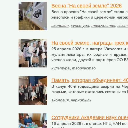
Весна "На своей земле" 2026
Весна проекта "На своей земле" стала 
живописи и графики и церемонии награж
экология
,
культура
,
творчество
,
выст
На своей земле: награды трех
25 апреля 2026 г. в лагере "Экология 
мультипликаторы, их родные и друзья,
членов жюри, друзей и партнёров ОО Б
культура
,
творчество
Память, которая объединяет: 4
В канун 40-й годовщины аварии на Че
людьми, которые оказались связаны со 
экология
,
чернобыль
Сотрудники Академии наук оцен
16 апреля 2026 г. в стенах НПЦ НАН п