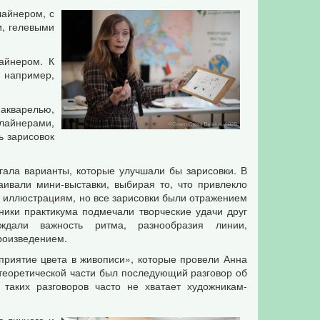
лайнером, с
и, гелевыми
айнером. К
 например,
акварелью,
 лайнерами,
ь зарисовок
ала варианты, которые улучшали бы зарисовки. В
ивали мини-выставки, выбирая то, что привлекло
 к иллюстрациям, но все зарисовки были отражением
ики практикума подмечали творческие удачи друг
уждали важность ритма, разнообразия линии,
произведением.
приятие цвета в живописи», которые провели Анна
теоретической части был последующий разговор об
таких разговоров часто не хватает художникам-