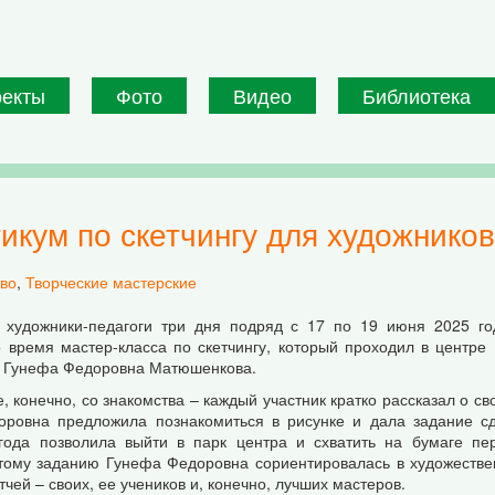
оекты
Фото
Видео
Библиотека
тикум по скетчингу для художников
тво
,
Творческие мастерские
 художники-педагоги три дня подряд с 17 по 19 июня 2025 го
о время мастер-класса по скетчингу, который проходил в центр
а Гунефа Федоровна Матюшенкова.
, конечно, со знакомства – каждый участник кратко рассказал о с
ровна предложила познакомиться в рисунке и дала задание сд
ода позволила выйти в парк центра и схватить на бумаге перв
тому заданию Гунефа Федоровна сориентировалась в художестве
чей – своих, ее учеников и, конечно, лучших мастеров.