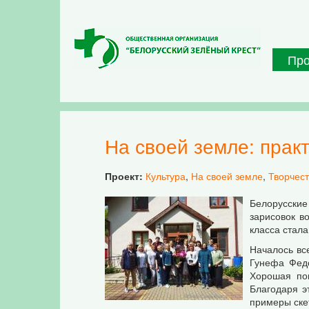
Перейти к основному содержанию
Пр
На своей земле: прак
Проект:
Культура
,
На своей земле
,
Творчес
Белорусские
зарисовок в
класса стал
Началось все
Гунефа Федо
Хорошая пог
Благодаря э
примеры скет