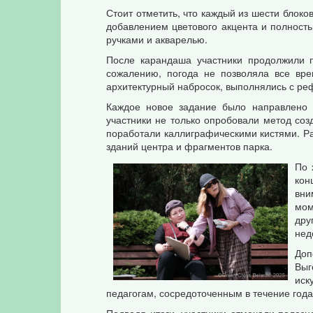
Стоит отметить, что каждый из шести блоко
добавлением цветового акцента и полнос
ручками и акварелью.
После карандаша участники продолжили п
сожалению, погода не позволяла все вре
архитектурный набросок, выполнялись с ре
Каждое новое задание было направлено н
участники не только опробовали метод соз
поработали каллиграфическими кистями. Р
зданий центра и фрагментов парка.
По 
кон
вни
мом
дру
нед
Доп
Выг
иск
педагогам, сосредоточенным в течение года