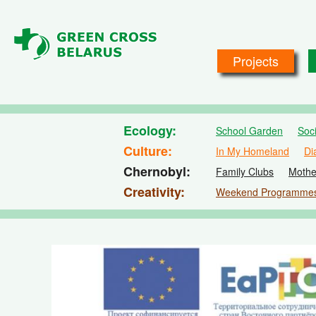
Skip to main content
Projects
Ecology
School Garden
Soc
Culture
In My Homeland
Di
Chernobyl
Family Clubs
Mothe
Creativity
Weekend Programme