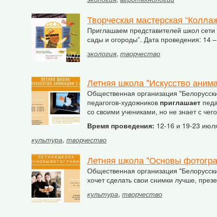
Творческая мастерская “Коллаж
Приглашаем представителей школ сети "
сады и огороды”. Дата проведения: 14 –
экология
,
творчество
Летняя школа "Искусство анима
Общественная организация "Белорусски
педагогов-художников
приглашает
педа
со своими учениками, но не знает с чег
Время проведения:
12-16 и 19-23 июля
культура
,
творчество
Летняя школа "Основы фотогр
Общественная организация "Белорусски
хочет сделать свои снимки лучше, през
культура
,
творчество