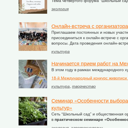
Тема четвертого форума “Школьный сад:
экология
Онлайн-встреча с организатора
Приглашаем постоянных и новых участн
присоединиться к онлайн-встрече с орг
вопросы. Дата проведения онлайн-встреч
культура
Начинается прием работ на Ме
В этом году в рамках международного х
18-й Международный конкурс живописи 
культура
,
творчество
Семинар «Особенности выбора 
культур»
Сеть “Школьный сад” и общественная ор
в
практическом семинаре «Особеннос
экология
,
агротехнологии