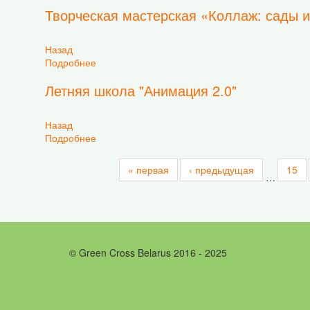
Творческая мастерская «Коллаж: сады 
Назад
Подробнее
о Творческая мастерская «Коллаж: сады и ог
Летняя школа "Анимация 2.0"
Назад
Подробнее
о Летняя школа "Анимация 2.0"
« первая
‹ предыдущая
15
…
© Green Cross Belarus 2016 - 2025