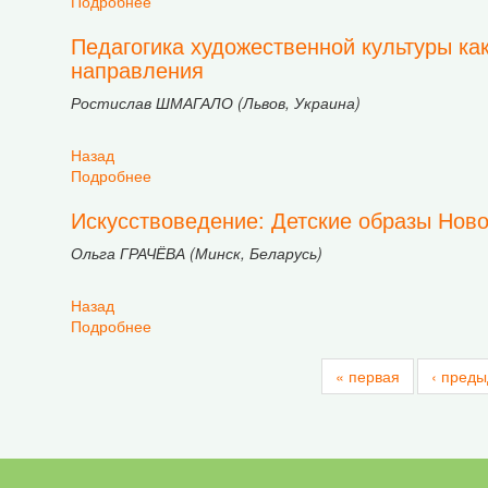
Подробнее
о Особенности преподавания рисунка, живопис
Педагогика художественной культуры как
направления
Ростислав ШМАГАЛО (Львов, Украина)
Назад
Подробнее
о Педагогика художественной культуры как эл
Искусствоведение: Детские образы Нов
Ольга ГРАЧЁВА (Минск, Беларусь)
Назад
Подробнее
о Искусствоведение: Детские образы Нового 
« первая
‹ пред