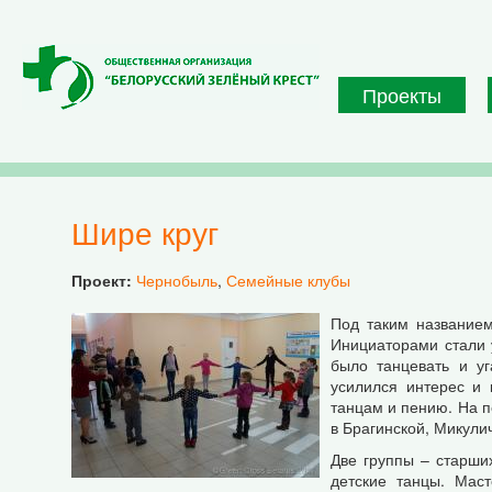
Перейти к основному содержанию
Проекты
Шире круг
Проект:
Чернобыль
,
Семейные клубы
Под таким названием
Инициаторами стали 
было танцевать и уг
усилился интерес и
танцам и пению. На п
в Брагинской, Микули
Две группы – старши
детские танцы. Мас