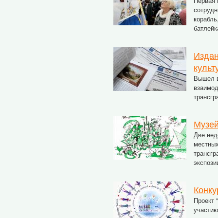
Первая 
сотрудн
корабль
батлейк
Издан
культ
Вышел в
взаимод
трансгр
Музей
Две нед
местных
трансгр
экспози
Конку
Проект
участию