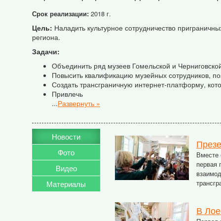
Срок реализации:
2018 г.
Цель:
Наладить культурное сотрудничество приграничны
региона.
Задачи:
Объединить ряд музеев Гомельской и Черниговско
Повысить квалификацию музейных сотрудников, по
Создать трансграничную интернет-платформу, кот
Привлечь
...
Развернуть »
Новости
Презе
Фото
Вместе 
первая 
Видео
взаимод
трансгр
Материалы
В Лое