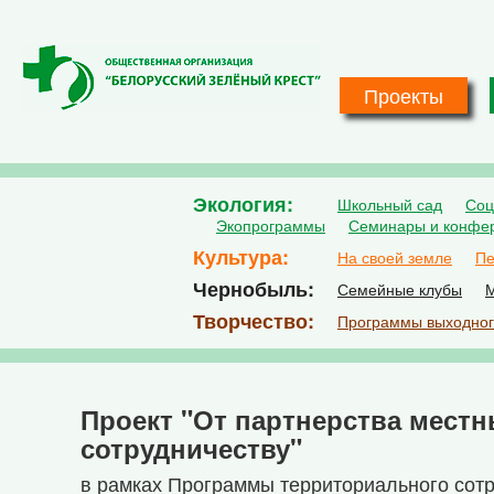
Перейти к основному содержанию
Проекты
Экология
Школьный сад
Соц
Экопрограммы
Семинары и конфе
Культура
На своей земле
Пе
Чернобыль
Семейные клубы
М
Творчество
Программы выходног
Проект "От партнерства мест
сотрудничеству"
в рамках Программы территориального сот