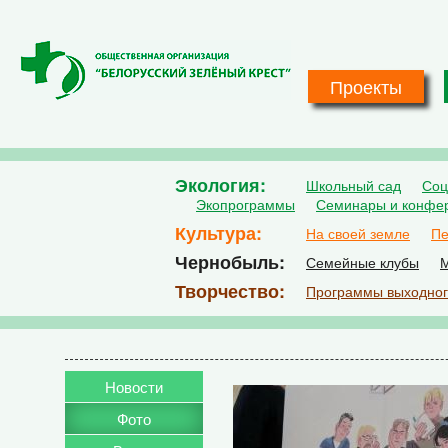
Перейти к основному содержанию
Проекты
Экология
Школьный сад
Соц
Экопрограммы
Семинары и конфе
Культура
На своей земле
Пе
Чернобыль
Семейные клубы
М
Творчество
Программы выходног
Новости
Фото