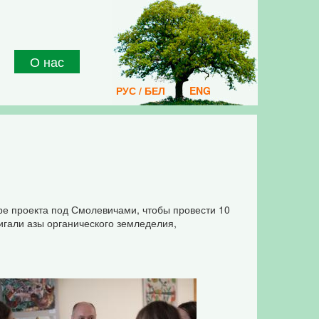
О нас
РУС / БЕЛ
ENG
тре проекта под Смолевичами, чтобы провести 10
игали азы органического земледелия,