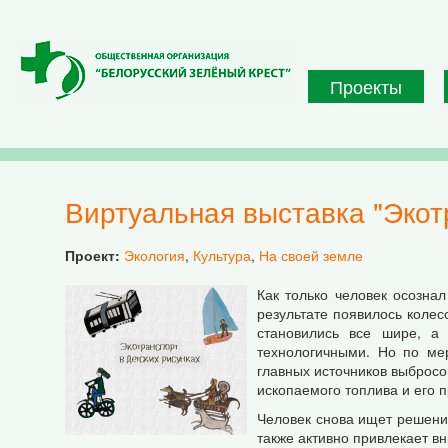
Перейти к основному содержанию
Проекты
Виртуальная выставка "Экот
Проект:
Экология
,
Культура
,
На своей земле
Как только человек осозна
результате появилось колес
становились все шире, а 
технологичными. Но по ме
главных источников выбросов
ископаемого топлива и его 
Человек снова ищет решение
также активно привлекает в