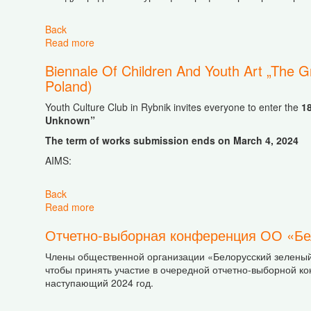
Back
Read more
about 2nd International Photography Contest (Ma
Biennale Of Children And Youth Art „The G
Poland)
Youth Culture Club in Rybnik invites everyone to enter the
1
Unknown”
The term of works submission ends on March 4, 2024
AIMS:
Back
Read more
about Biennale Of Children And Youth Art „The G
Отчетно-выборная конференция ОО «Бе
Члены общественной организации «Белорусский зеленый к
чтобы принять участие в очередной отчетно-выборной ко
наступающий 2024 год.