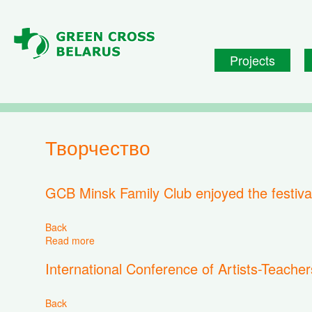
Skip to main content
Projects
творчество
GCB Minsk Family Club enjoyed the festiv
Back
Read more
about GCB Minsk Family Club enjoyed the festiv
International Conference of Artists-Teach
Back