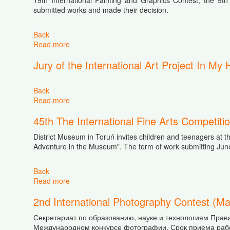
19th International Painting and Graphics Contest, the 9th
submitted works and made their decision.
Back
Read more
about In My Homeland: the juries of three contes
Jury of the International Art Project In M
Back
Read more
about Jury of the International Art Project In M
45th The International Fine Arts Competit
District Museum in Toruń invites children and teenagers at t
Adventure in the Museum". The term of work submitting Jun
Back
Read more
about 45th The International Fine Arts Competit
2nd International Photography Contest (Ma
Секретариат по образованию, науке и технологиям Прави
Международном конкурсе фотографии. Срок приема работ