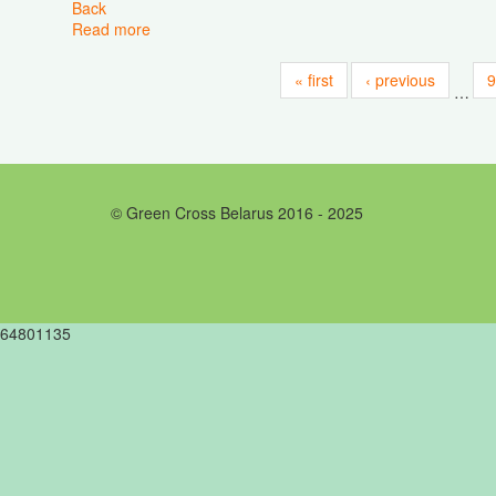
Back
Read more
about Отчетно-выборная конференция ОО «Бе
« first
‹ previous
9
…
© Green Cross Belarus 2016 - 2025
64801135