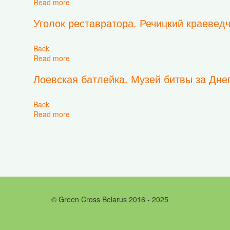
Read more
about На "Днепровском пароме" по музейном
Уголок реставратора. Речицкий краевед
Back
Read more
about Уголок реставратора. Речицкий краеведч
Лоевская батлейка. Музей битвы за Дне
Back
Read more
about Лоевская батлейка. Музей битвы за Дне
© Green Cross Belarus 2016 - 2025