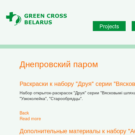
Skip to main content
Projects
Днепровский паром
Раскраски к набору "Друя" серии "Вяско
Набор открыток-раскрасок "Друя" серии "Вясковымі шляхам
"Узкоколейка", "Старообрядцы".
Back
Read more
about Раскраски к набору "Друя" серии "Вяско
Дополнительные материалы к набору "А