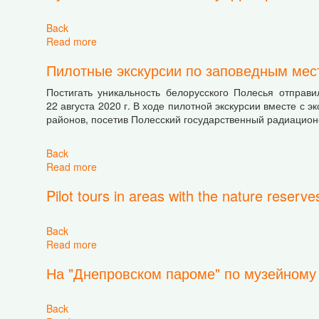
Back
Read more
about Путешествие по заказнику "Днепро-Сожс
Пилотные экскурсии по заповедным ме
Постигать уникальность белорусского Полесья отправи
22 августа 2020 г. В ходе пилотной экскурсии вместе с
районов, посетив Полесский государственный радиацион
Back
Read more
about Пилотные экскурсии по заповедным ме
Pilot tours in areas with the nature reserv
Back
Read more
about Pilot tours in areas with the nature reserv
На "Днепровском пароме" по музейному
Back