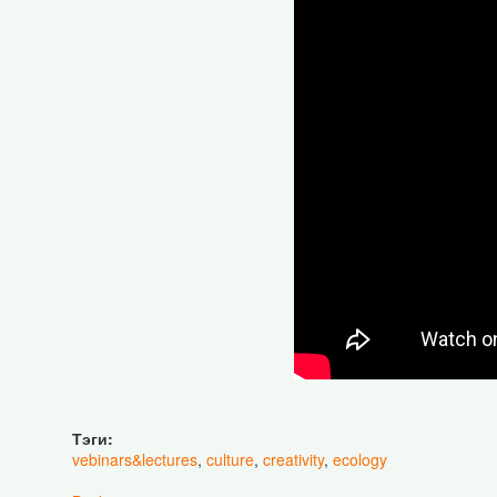
Тэги:
vebinars&lectures
,
culture
,
creativity
,
ecology