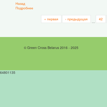
Назад
Подробнее
о Жюри 12-го Международного конкурса живоп
« первая
‹ предыдущая
42
…
© Green Cross Belarus 2016 - 2025
64801135