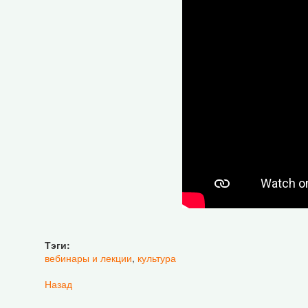
Тэги:
вебинары и лекции
,
культура
Назад