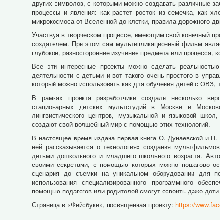
других символов, с которыми можно создавать различные з
процессы и явления: как растет росток из семечка, как х
микрокосмоса от Вселенной до клетки, правила дорожного д
Участвуя в творческом процессе, имеющим свой конечный пр
создателем. При этом сам мультипликационный фильм являе
глубокое, разностороннее изучение предмета или процесса, 
Все эти интересные проекты можно сделать реальностью
деятельности с детьми и вот такого очень простого в упра
который можно использовать как для обучения детей с ОВЗ,
В рамках проекта разработчики создали несколько вер
стационарных детских мультстудий в Москве и Московс
лингвистического центров, музыкальной и языковой школ,
создают свой волшебный мир с помощью этих технологий.
В настоящее время издана первая книга О. Дунаевской и Н.
ней рассказывается о технологиях создания мультфильмов
детьми дошкольного и младшего школьного возраста. Авт
своими секретами, с помощью которых можно пошагово ос
сценария до съемки на уникальном оборудовании для пе
использования специализированного программного обесп
помощью педагогов или родителей смогут освоить даже дет
Страница в «Фейсбуке», посвященная проекту:
https://www.fa