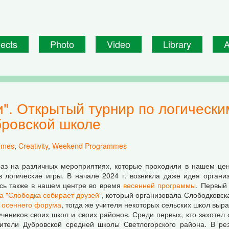
jects
Photo
Video
Library
A
бровской школе
mmes
,
Creativity
,
Weekend Programmes
аз на различных мероприятиях, которые проходили в нашем цен
в логические игры. В начале 2024 г. возникла даже идея органи
сь также в нашем центре во время
весенней программы
. Первый
а "Слободка собирает друзей"
, который организовала Слободковск
я
осеннего форума
, тогда же учителя некоторых сельских школ выр
учеников своих школ и своих районов. Среди первых, кто захотел
ители Дубровской средней школы Светлогорского района. В рез