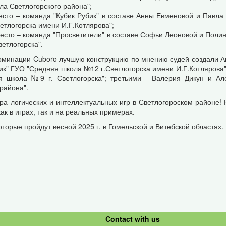
ла Светлогорского района";
место – команда "Кубик Рубик" в составе Анны Евменовой и Павл
ветлогорска имени И.Г.Котлярова";
 место – команда "Просветители" в составе Софьи Леоновой и Пол
Светлогорска".
оминации Cuboro лучшую конструкцию по мнению судей создали А
ик" ГУО "Средняя школа №12 г.Светлогорска имени И.Г.Котлярова
я школа №9 г. Светлогорска"; третьими - Валерия Дикун и А
района".
а логических и интеллектуальных игр в Светлогороском районе! 
ак в играх, так и на реальных примерах.
орые пройдут весной 2025 г. в Гомельской и Витебской областях.
Contact with us