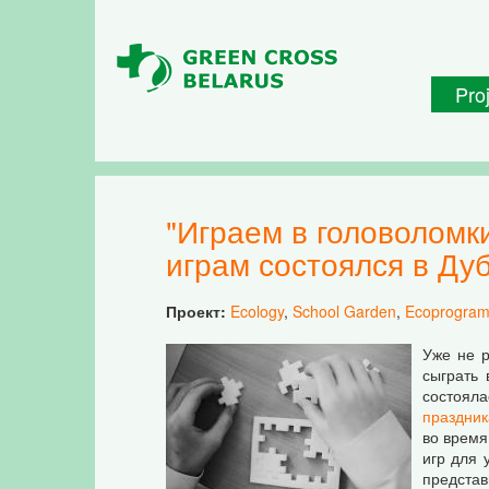
Skip to main content
Pro
"Играем в головоломки". Открытый турнир по логическим и интеллектуальным
играм состоялся в Ду
Проект:
Ecology
,
School Garden
,
Ecoprogra
Уже не р
сыграть 
состояла
праздник
во врем
игр для 
представ