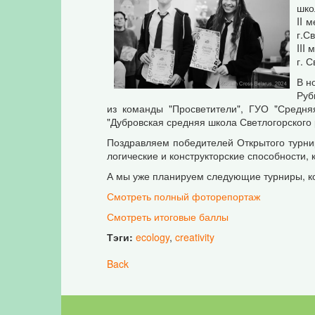
шко
II 
г.С
III
г. 
В н
Руб
из команды "Просветители", ГУО "Средня
"Дубровская средняя школа Светлогорского 
Поздравляем победителей Открытого турнир
логические и конструкторские способности, к
А мы уже планируем следующие турниры, кот
Смотреть полный фоторепортаж
Смотреть итоговые баллы
Тэги:
ecology
,
creativity
Back