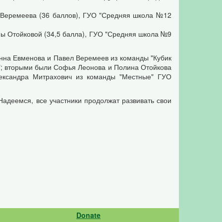
а Веремеева (36 баллов), ГУО "Средняя школа №12
ины Отойковой (34,5 балла), ГУО "Средняя школа №9
нна Евменова и Павел Веремеев из команды "Кубик
"; вторыми были Софья Леонова и Полина Отойкова
лександра Митрахович из команды "Местные" ГУО
Надеемся, все участники продолжат развивать свои
Donate