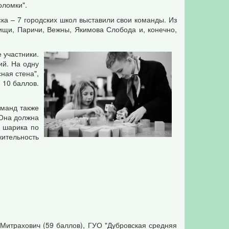
оломки".
ска – 7 городских школ выставили свои команды. Из
ищи, Паричи, Вежны, Якимова Слобода и, конечно,
 участники.
ий. На одну
сная стена",
 10 баллов.
оманд также
 Она должна
я шарика по
ительность
 Митрахович (59 баллов), ГУО "Дубровская средняя