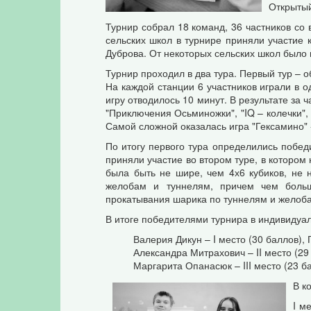
Открытый
Турнир собрал 18 команд, 36 частников со 
сельских школ в турнире приняли участие 
Дуброва. От некоторых сельских школ было 
Турнир проходил в два тура. Первый тур – 
На каждой станции 6 участников играли в о
игру отводилось 10 минут. В результате за ч
"Приключения Осьминожки", "IQ – колечки", 
Самой сложной оказалась игра "Гексамино" -
По итогу первого тура определились побед
приняли участие во втором туре, в котором
была быть не шире, чем 4х6 кубиков, не 
желобам и туннелям, причем чем больш
прокатывания шарика по туннелям и желоба
В итоге победителями турнира в индивидуа
Валерия Дикун – I место (30 баллов),
Александра Митрахович – II место (29
Маргарита Опанасюк – III место (23 б
В к
I м