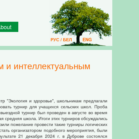
bout
РУС / БЕЛ
ENG
тр "Экология и здоровье", школьникам предлагали
зовать турнир для учащихся сельских школ. Проба
 выездной турнир был проведен в августе во время
ая средняя школа. Итоги этих турниров обсуждались
азили пожелание провести такие турниры логических
 стать организатором подобного мероприятия, были
ультате 21 декабря 2024 г. в Дуброве состоялся