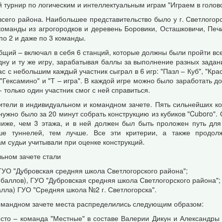
 турнир по логическим и интеллектуальным играм "Играем в голов
всего района. Наибольшее представительство было у г. Светлогор
команды из агрогородков и деревень Боровики, Осташковичи, Печ
по 2 и даже по 3 команды.
общий – включал в себя 6 станций, которые должны были пройти все
дну и ту же игру, зарабатывая баллы за выполнение разных задан
ас с небольшим каждый участник сыграл в 6 игр: "Пазл – Куб", "Кра
"Гексамино" и "Т – игра". В каждой игре можно было заработать до
 только один участник смог с ней справиться.
ители в индивидуальном и командном зачете. Пять сильнейших к
 нужно было за 20 минут собрать конструкцию из кубиков "Cuboro".
ниже, чем 3 этажа, и в ней должен был быть проложен путь дл
е туннелей, тем лучше. Все эти критерии, а также продолж
м судьи учитывали при оценке конструкций.
льном зачете стали
 ГУО "Дубровская средняя школа Светлогорского района";
 баллов), ГУО "Дубровская средняя школа Светлогорского района";
алла) ГУО "Средняя школа №2 г. Светлогорска".
омандном зачете места распределились следующим образом:
есто – команда "Местные" в составе Валерии Дикун и Александры