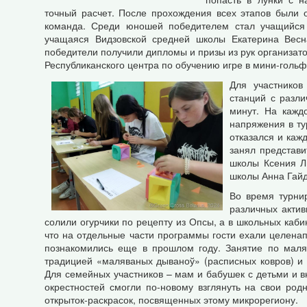
точный расчет. После прохождения всех этапов были 
команда. Среди юношей победителем стал учащийся
учащаяся Видзовской средней школы Екатерина Весн
победители получили дипломы и призы из рук организат
Республиканского центра по обучению игре в мини-гольф
Для участников
станций с разл
минут. На кажд
напряжения в ту
отказался и каж
занял представ
школы Ксения Л
школы Анна Гайд
Во время турнир
различных актив
солили огурчики по рецепту из Опсы, а в школьных каб
что на отдельные части программы гости ехали целенап
познакомились еще в прошлом году. Занятие по маля
традицией «маляваных дываноў» (расписных ковров) и 
Для семейных участников – мам и бабушек с детьми и в
окрестностей смогли по-новому взглянуть на свои ро
открыток-раскрасок, посвященных этому микрорегиону.