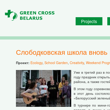
Skip to main content
Projects
Слободковская школа вновь
Проект:
Ecology
,
School Garden
,
Creativity
,
Weekend Prog
Уже в третий раз в п
году праздник открыты
района, а также госте
В этом году соревнов
в этот день состоял
«Белорусский зеленый
В турнире по мини-г
попасть в лунки с н