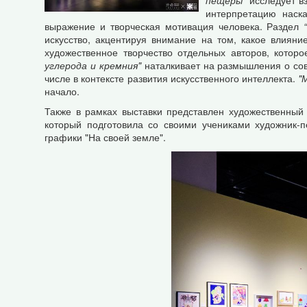
пещеры”
исследует вз
интерпретацию наска
выражение и творческая мотивация человека. Раздел
искусство, акцентируя внимание на том, какое влиян
художественное творчество отдельных авторов, котор
углерода и кремния"
наталкивает на размышления о сов
числе в контексте развития искусственного интеллекта.
"
начало.
Также в рамках выставки представлен художественный 
который подготовила со своими учениками художник-п
графики "На своей земле".