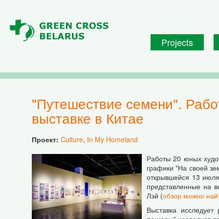
Skip to main content
Projects
"Путешествие семени". Работы участников конкурса "На своей земле" на
выставке в Китае
Проект:
Culture
,
In My Homeland
Работы 20 юных худо
графики "На своей зе
открывшейся 13 июля 
представленные на в
Лэй (
обзор можно най
Выставка исследует 