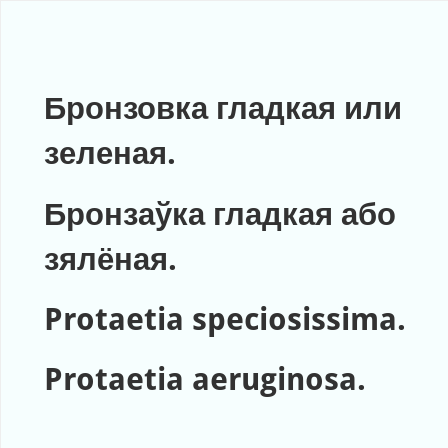
Используйте стрелки влево и вправо, чтобы изменить слайд
Слайд 1
Бронзовка гладкая или
зеленая.
Бронзаўка гладкая або
зялёная.
Protaetia speciosissima.
Protaetia aeruginosa.