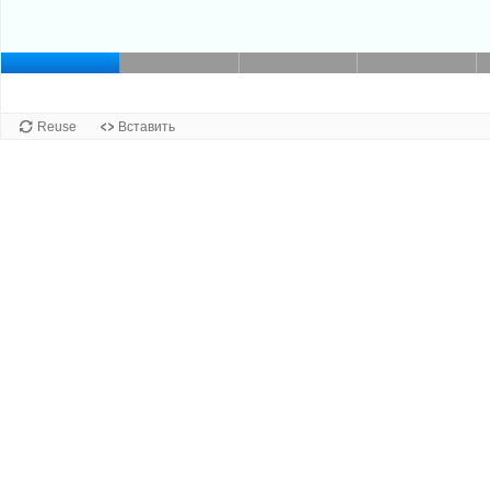
Слайд 1 из 9: Слайд 1. Текущий сл
Слайд 2 из 9: Слайд 2.
Слайд 3 из 9: С
Слайд 
Слайд 
Reuse
Вставить